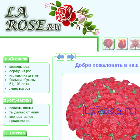
Добро пожаловать в наш 
корзины роз
сердце из роз
игрушки из цветов
большие букеты:
51, 101 роза
лепестки роз
послать цветы
ты далеко от меня
корпоративное
предложение