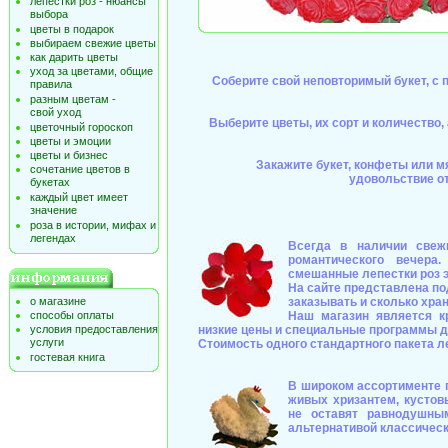
лепестки роз - нюансы
выбора
цветы в подарок
выбираем свежие цветы
как дарить цветы
уход за цветами, общие
Соберите свой неповторимый букет, с
правила
разным цветам -
свой уход
Выберите цветы, их сорт и количество
цветочный гороскоп
цветы и эмоции
цветы и бизнес
Закажите букет, конфеты или м
сочетание цветов в
удовольствие от
букетах
каждый цвет имеет
значение
роза в истории, мифах и
легендах
Всегда в наличии све
романтического вечер
смешанные лепестки роз 
На сайте представлена по
о магазине
заказывать и сколько хра
способы оплаты
Наш магазин является к
условия предоставления
низкие цены и специальные программы д
услуги
Стоимость одного стандартного пакета ле
гостевая книга
В широком ассортименте
живых хризантем, кустов
не оставят равнодушны
альтернативой классическ