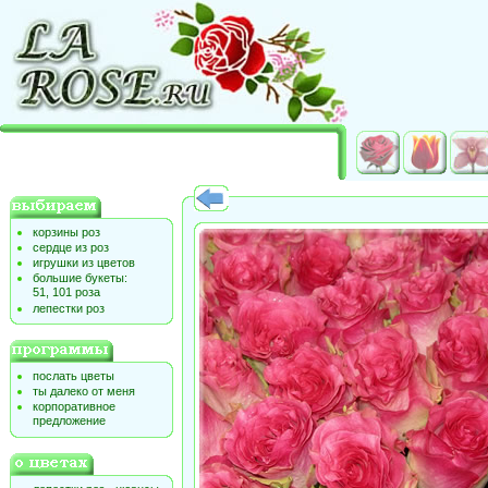
корзины роз
сердце из роз
игрушки из цветов
большие букеты:
51, 101 роза
лепестки роз
послать цветы
ты далеко от меня
корпоративное
предложение