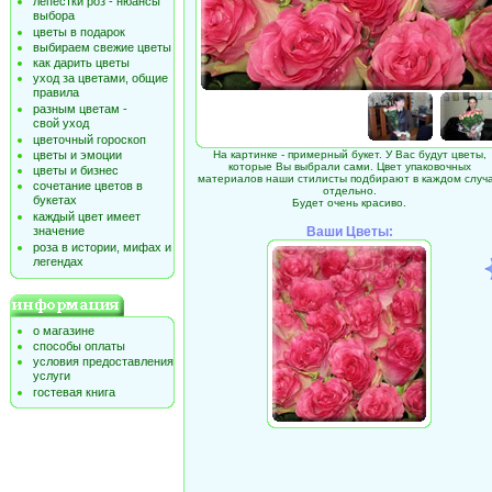
лепестки роз - нюансы
выбора
цветы в подарок
выбираем свежие цветы
как дарить цветы
уход за цветами, общие
правила
разным цветам -
свой уход
цветочный гороскоп
цветы и эмоции
На картинке - примерный букет. У Вас будут цветы,
которые Вы выбрали сами. Цвет упаковочных
цветы и бизнес
материалов наши стилисты подбирают в каждом случ
сочетание цветов в
отдельно.
букетах
Будет очень красиво.
каждый цвет имеет
значение
Ваши Цветы:
роза в истории, мифах и
легендах
о магазине
способы оплаты
условия предоставления
услуги
гостевая книга