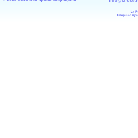
info@larose.r
La R
Сборные буке