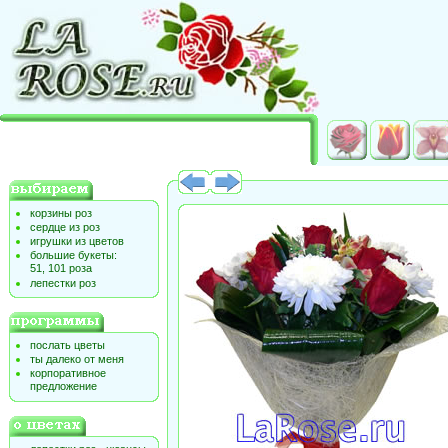
корзины роз
сердце из роз
игрушки из цветов
большие букеты:
51, 101 роза
лепестки роз
послать цветы
ты далеко от меня
корпоративное
предложение