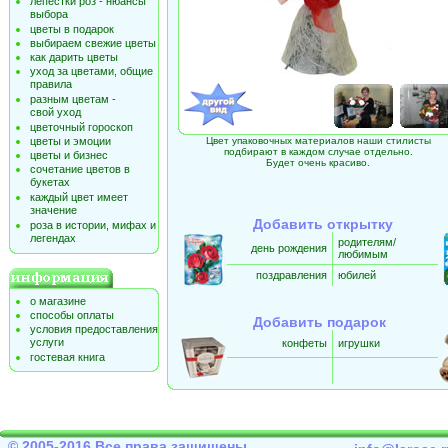
лепестки роз - нюансы
выбора
цветы в подарок
выбираем свежие цветы
как дарить цветы
уход за цветами, общие
правила
разным цветам -
свой уход
цветочный гороскоп
цветы и эмоции
Цвет упаковочных материалов наши стилисты
подбирают в каждом случае отдельно.
цветы и бизнес
Будет очень красиво.
сочетание цветов в
букетах
каждый цвет имеет
значение
Добавить открытку
роза в истории, мифах и
легендах
родителям/
день рождения
любимым
поздравления
юбилей
о магазине
способы оплаты
Добавить подарок
условия предоставления
услуги
конфеты
игрушки
гостевая книга
© 2005-2016 Все права защищены